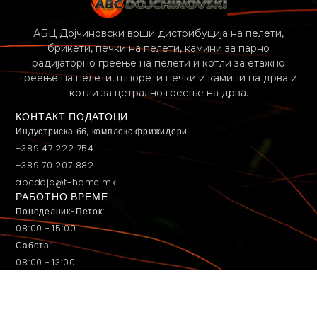
АБЦ Дојчиновски врши дистрибуција на пелети,
брикети, печки на пелети, камини за парно
радијаторно греење на пелети и котли за етажно
греење на пелети, шпорети печки и камини на дрва и
котли за цетрално греење на дрва.
КОНТАКТ ПОДАТОЦИ
Индустриска бб, комплекс фрижидери
+389 47 222 754
+389 70 207 882
abcdojc@t-home.mk
РАБОТНО ВРЕМЕ
Понеделник-Петок:
08:00 - 15:00
Сабота:
08:00 - 13:00