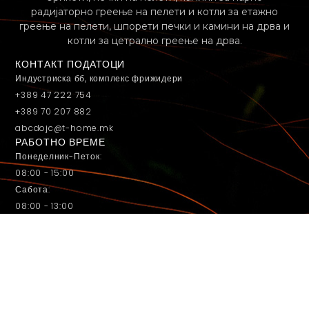
радијаторно греење на пелети и котли за етажно
греење на пелети, шпорети печки и камини на дрва и
котли за цетрално греење на дрва.
КОНТАКТ ПОДАТОЦИ
Индустриска бб, комплекс фрижидери
+389 47 222 754
+389 70 207 882
abcdojc@t-home.mk
РАБОТНО ВРЕМЕ
Понеделник-Петок:
08:00 - 15:00
Сабота:
08:00 - 13:00