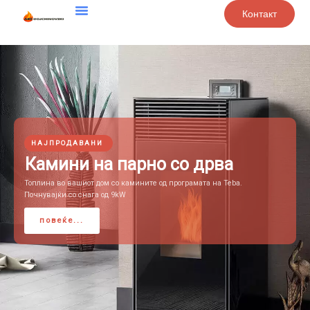
Контакт
НАЈПРОДАВАНИ
Камини на парно со дрва
Топлина во вашиот дом со камините од програмата на Teba.
Почнувајќи со снага од 9kW
повеќе...