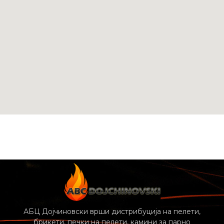
АБЦ Дојчиновски врши дистрибуција на пелети,
брикети, печки на пелети, камини за парно