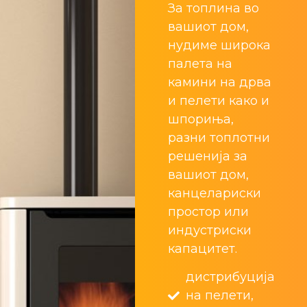
За топлина во
вашиот дом,
нудиме широка
палета на
камини на дрва
и пелети како и
шпориња,
разни топлотни
решенија за
вашиот дом,
канцелариски
простор или
индустриски
капацитет.
дистрибуција
на пелети,