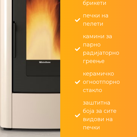
брикети
печки на
пелети
камини за
парно
радијаторно
греење
керамичко
огноотпорно
стакло
заштитна
боја за сите
видови на
печки