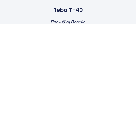
Teba T-40
Прочитај Повеќе
АБЦ Дојчиновски врши дистрибуција на пелети,
брикети, печки на пелети, камини за парно
радијаторно греење на пелети и котли за етажно
греење на пелети, шпорети печки и камини на дрва и
котли за цетрално греење на дрва.
КОНТАКТ ПОДАТОЦИ
Индустриска бб, комплекс фрижидери
+389 47 222 754