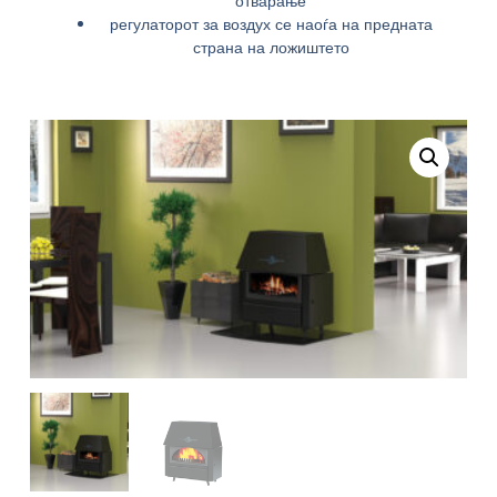
отварање
регулаторот за воздух се наоѓа на предната
страна на ложиштето