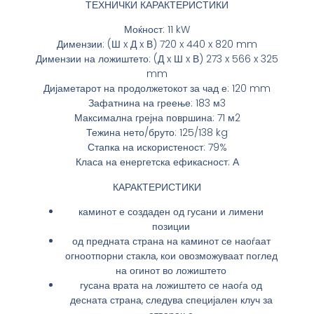
ТЕХНИЧКИ КАРАКТЕРИСТИКИ
Моќност: 11 kW
Димензии: (Ш x Д x В) 720 x 440 x 820 mm
Димензии на ложиштето: (Д x Ш x В) 273 x 566 x 325
mm
Дијаметарот на продолжетокот за чад е: 120 mm
Зафатнина на греење: 183 м3
Максимална грејна површина: 71 м2
Тежина нето/бруто: 125/138 kg
Стапка на искористеност: 79%
Класа на енергетска ефикасност: А
КАРАКТЕРИСТИКИ
каминот е создаден од гусани и лимени
позиции
од предната страна на каминот се наоѓаат
огноотпорни стакла, кои овозможуваат поглед
на огинот во ложиштето
гусана врата на ложиштето се наоѓа од
десната страна, следува специјален клуч за