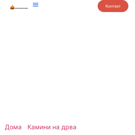
Контакт
Дома
/
Камини на дрва
/ RUSTIKAL 11 kw