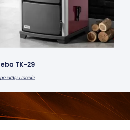
Teba TK-29
рочитај Повеќе
РАБОТНО ВРЕМЕ