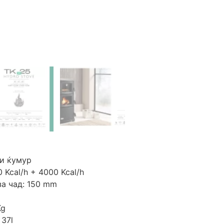
 и ќумур
 Kcal/h + 4000 Kcal/h
за чад: 150 mm
Kg
 37l