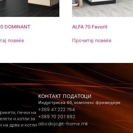
70 DOMINANT
ALFA 70 Favorit
тај повеќе
Прочитај повеќе
КОНТАКТ ПОДАТОЦИ
Индустриска бб, комплекс фрижидери
+389 47 222 754
рикети, печки на
+389 70 207 882
елети и котли за
abcdojc@t-home.mk
 на дрва и котли