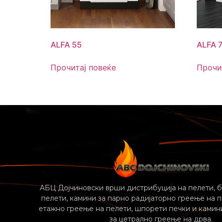
ALFA 55
ALFA 
Прочитај повеќе
Прочи
АБЦ Дојчиновски врши дистрибуција на пелети, б
пелети, камини за парно радијаторно греење на п
етажно греење на пелети, шпорети печки и камини
за цетрално греење на дрва.